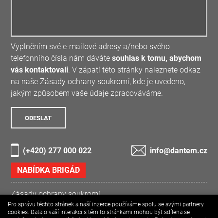
Vyplněním své e-mailové adresy a/nebo svého
telefonního čísla nám dáváte
souhlas k tomu, abychom
vás kontaktovali
. V zápatí této stránky naleznete odkaz
na naše Zásady ochrany soukromí, kde je uvedeno,
jakým způsobem vaše údaje zpracováváme.
(+420) 277 000 022
info@dantem.cz
NABÍDKA BRIGÁD
Zásady ochrany soukromí
Pro správu těchto stránek a naší inzerce používáme spolu se svými partnery
Etický kodex skupiny DANTEM
cookies. Data o vaší interakci s těmito stránkami mohou být sdílena se
Údaje ze zákona / Informace pro oznamovatele