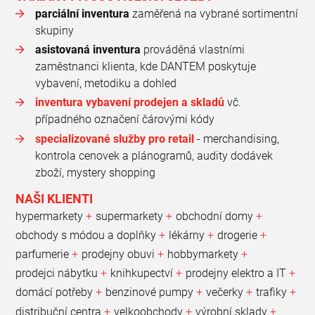
parciální inventura
zaměřená na vybrané sortimentní
skupiny
asistovaná inventura
prováděná vlastními
zaměstnanci klienta, kde DANTEM poskytuje
vybavení, metodiku a dohled
inventura vybavení prodejen a skladů
vč.
případného označení čárovými kódy
specializované služby pro retail
- merchandising,
kontrola cenovek a plánogramů, audity dodávek
zboží, mystery shopping
NAŠI KLIENTI
hypermarkety
supermarkety
obchodní domy
obchody s módou a doplňky
lékárny
drogerie
parfumerie
prodejny obuvi
hobbymarkety
prodejci nábytku
knihkupectví
prodejny elektro a IT
domácí potřeby
benzinové pumpy
večerky
trafiky
distribuční centra
velkoobchody
výrobní sklady