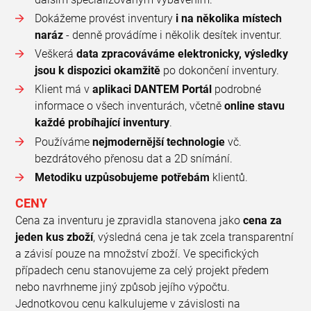
Dokážeme provést inventury
i na několika místech
naráz
- denně provádíme i několik desítek inventur.
Veškerá
data zpracováváme elektronicky, výsledky
jsou k dispozici okamžitě
po dokončení inventury.
Klient má v
aplikaci DANTEM Portál
podrobné
informace o všech inventurách, včetně
online stavu
každé probíhající inventury
.
Používáme
nejmodernější technologie
vč.
bezdrátového přenosu dat a 2D snímání.
Metodiku uzpůsobujeme potřebám
klientů.
CENY
Cena za inventuru je zpravidla stanovena jako
cena za
jeden kus zboží
, výsledná cena je tak zcela transparentní
a závisí pouze na množství zboží. Ve specifických
případech cenu stanovujeme za celý projekt předem
nebo navrhneme jiný způsob jejího výpočtu.
Jednotkovou cenu kalkulujeme v závislosti na