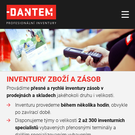
INVENTURY ZBOŽÍ A ZÁSOB
Provádíme
přesné a rychlé inventury zásob v
prodejnách a skladech
jakéhokoli druhu i velikosti.
Inventuru provedeme
během několika hodin
, obvykle
po zavírací době.
Disponujeme týmy o velikosti
2 až 300 inventurních
specialistů
vybavených přenosnými terminály a
dalším specializovaným vybavením.